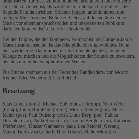
organisieren, für diese zu komponieren, arrangieren und Konzerte
an Land zu ziehen ist, als würde man - überspitzt formuliert - die
Sagrada Familia errichten. Solchen jungen, ambitionierten und
mutigen Musikern eine Bühne zu bieten, auf der sie ihre eigene
Musik vor einem anspruchsvollen und interessierten Publikum
darbieten können, ist Teil der Klecks-Identität.
Bei der Truppe, die der Trompeter, Komponist und Dirigent Jakob
Maes zusammenstellte, ist das Klangbild ein ungewohntes. Denn
hier werden die Klangfarben der Instrumente genutzt, um neue
Klänge zu mischen und die Möglichkeiten der Sounds zu erweitern,
bis hin zu mitunter symphonischen Welten.
Die Stücke stammen aus der Feder des Bandleaders, von Moritz
Renner, Nico Weber und Lea Reichel.
Besetzung
Silas Engel (tromp), Michael Salvermoser (tromp), Nico Weber
(tromp), Linus Bornheim (tromp), Moritz Renner (pos), Marie
Kuhar (pos), Paul Quistorp (pos), Linus Berg (pos), Fabian
Deschler (sax), Paula Rosin (sax), Lorenz Bergler (sax), Katharina
Pfeifer (sax), Khasar Ganbaatar (sax), Lea Reichel (Gesang),
Maxim Burtsev (p), Charly Härtel (bass), Malte Wiest (dr)