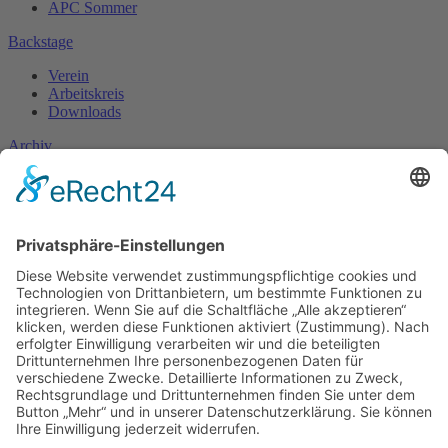
APC Sommer
Backstage
Verein
Arbeitskreis
Downloads
Archiv
Fotogalerie
Unterstützen
Sponsoring
Mitglied werden
Spenden
Kontakt
Allgemein
Presse
Booking
Folgen