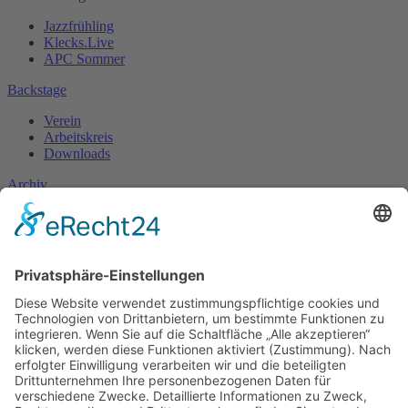
Jazzfrühling
Klecks.Live
APC Sommer
Backstage
Verein
Arbeitskreis
Downloads
Archiv
Fotogalerie
Unterstützen
Sponsoring
Mitglied werden
Spenden
Kontakt
Allgemein
Presse
Booking